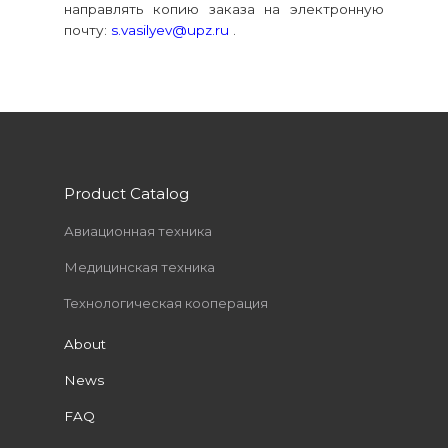
направлять копию заказа на электронную
почту:
s.vasilyev@upz.ru
.
Product Catalog
Авиационная техника
Медицинская техника
Технологическая кооперация
About
News
FAQ