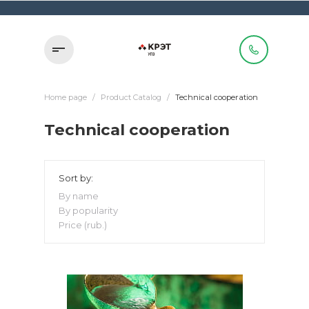
Home page
/
Product Catalog
/
Technical cooperation
Technical cooperation
Sort by:
By name
By popularity
Price (rub.)