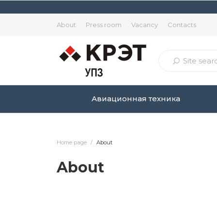
About
Press room
Vacancy
Contacts
Авиационная техника
Home page
/
About
About