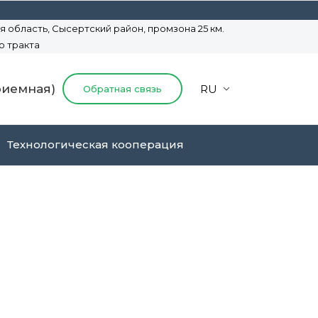
 область, Сысертский район,
промзона 25 км.
о тракта
приемная)
RU
Обратная связь
Технологическая кооперация