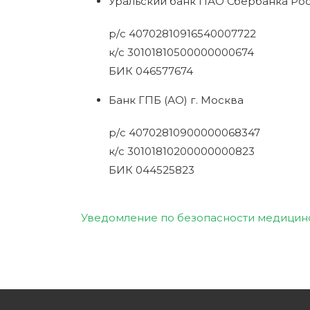
Уральский банк ПАО Сбербанка Ро
р/с 40702810916540007722
к/с 30101810500000000674
БИК 046577674
Банк ГПБ (АО) г. Москва
р/с 40702810900000068347
к/с 30101810200000000823
БИК 044525823
Уведомление по безопасности медицин