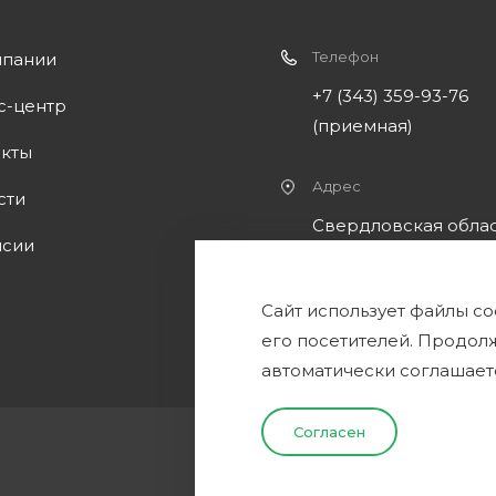
Телефон
мпании
+7 (343) 359-93-76
с-центр
(приемная)
акты
Адрес
сти
Свердловская облас
нсии
Сысертский район,
промзона 25 км.
Сайт использует файлы co
Челябинского тракт
его посетителей. Продол
автоматически соглашает
Согласен