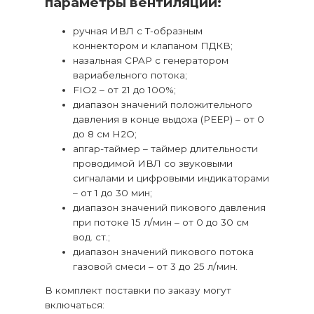
параметры вентиляции:
ручная ИВЛ с Т-образным
коннектором и клапаном ПДКВ;
назальная CPAP c генератором
вариабельного потока;
FIO2 – от 21 до 100%;
диапазон значений положительного
давления в конце выдоха (PEEP) – от 0
до 8 см H2O;
апгар-таймер – таймер длительности
проводимой ИВЛ со звуковыми
сигналами и цифровыми индикаторами
– от 1 до 30 мин;
диапазон значений пикового давления
при потоке 15 л/мин – от 0 до 30 см
вод. ст.;
диапазон значений пикового потока
газовой смеси – от 3 до 25 л/мин.
В комплект поставки по заказу могут
включаться: