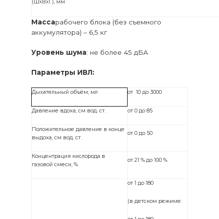
(ШхВхГ), мм
Масса
рабочего блока (без съемного
аккумулятора) – 6,5 кг
Уровень шума
: не более 45 дБА
Параметры ИВЛ:
Дыхательный объём, мл
от 10 до 3000
Давление вдоха, см вод. ст.
от 0 до 85
Положительное давление в конце
от 0 до 50
выдоха, см вод. ст.
Концентрация кислорода в
от 21 % до 100 %
газовой смеси, %
от 1 до 180
(в детском режиме: