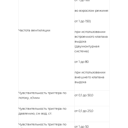
от 1 до 180
во взрослом режиме:
от 1 до 150)
Частота вентиляции
при использовании
встроенного клапана
выдоха
(двухконтурная
система)
от 1 до 80
при использовании
внешнего клапана
выдоха
Чувствительность триггера по
от 0,1 до 50,0
потоку, л/мин
Чувствительность триггера по
от 0,1 до 25,0
давлению, см вод. ст.
Чувствительность триггера по
от 1 до 50